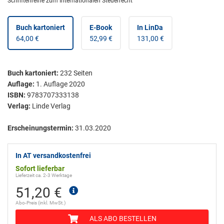
Schriftenreihe zum Internationalen Steuerrecht
Buch kartoniert
E-Book
In LinDa
64,00 €
52,99 €
131,00 €
Buch kartoniert
:
232
Seiten
Auflage:
1. Auflage 2020
ISBN:
9783707333138
Verlag:
Linde Verlag
Erscheinungstermin:
31.03.2020
In AT versandkostenfrei
Sofort lieferbar
Lieferzeit ca. 2-3 Werktage
51,20 €
Abo-Preis (inkl. MwSt.)
ALS ABO BESTELLEN