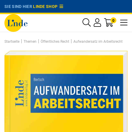
SIE SIND HIER
LINDE SHOP
0
|
|
|
Startseite
Themen
Öffentliches Recht
Aufwandersatz im Arbeitsrecht