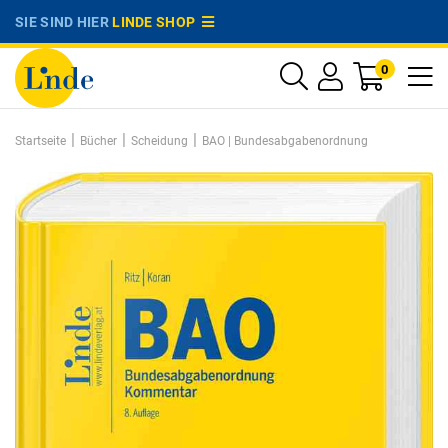
SIE SIND HIER
LINDE SHOP
0
|
|
|
Startseite
Bücher
Scheidung
BAO | Bundesabgabenordnung