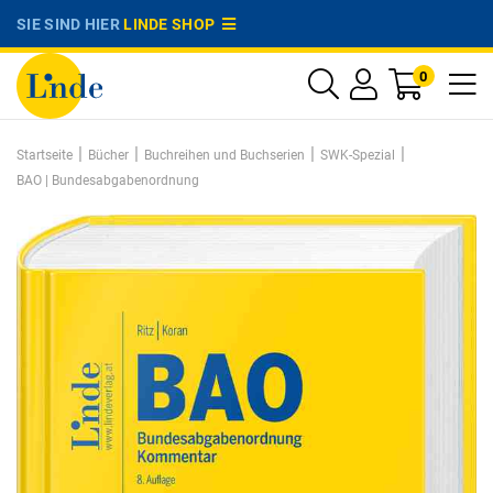
SIE SIND HIER
LINDE SHOP
0
|
|
|
|
Startseite
Bücher
Buchreihen und Buchserien
SWK-Spezial
BAO | Bundesabgabenordnung