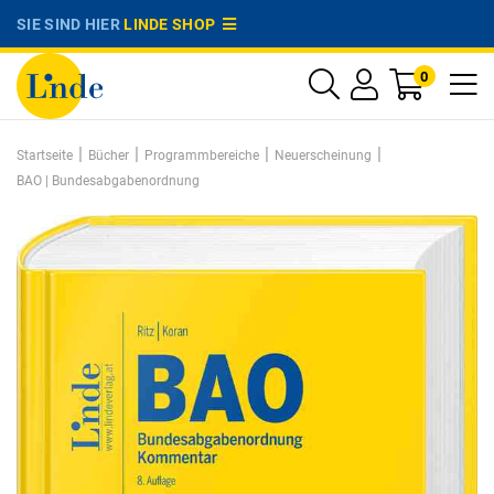
SIE SIND HIER
LINDE SHOP
0
|
|
|
|
Startseite
Bücher
Programmbereiche
Neuerscheinung
BAO | Bundesabgabenordnung