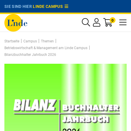
SIE SIND HIER
LINDE CAMPUS
0
|
|
|
Startseite
Campus
Themen
|
Betriebswirtschaft & Management am Linde Campus
Bilanzbuchhalter Jahrbuch 2026