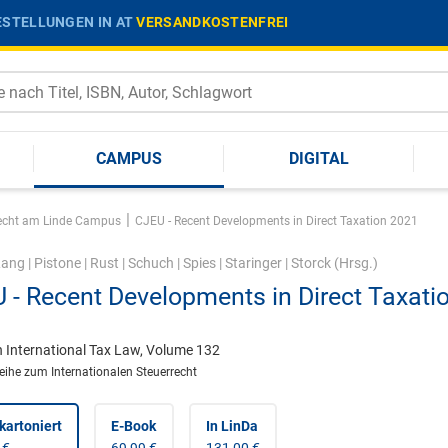
STELLUNGEN IN AT
VERSANDKOSTENFREI
CAMPUS
DIGITAL
|
srecht am Linde Campus
CJEU - Recent Developments in Direct Taxation 2021
Lang
|
Pistone
|
Rust
|
Schuch
|
Spies
|
Staringer
|
Storck
(Hrsg.)
 - Recent Developments in Direct Taxati
1
n International Tax Law, Volume 132
reihe zum Internationalen Steuerrecht
kartoniert
E-Book
In LinDa