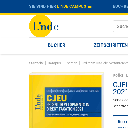
SIE SIND HIER
LINDE CAMPUS
BUCHBE
BÜCHER
ZEITSCHRIFTEN
|
|
|
Startseite
Campus
Themen
Zivilrecht und Zivilverfahren
Kofler
|
CJEU
202
Series o
Schriften
Buch 