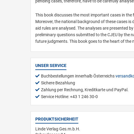
pending cases, therefore, have to be carefully analyse
This book discusses the most important cases in the f
Moreover, the national background of these cases is
aid rules are analysed. The analyses are presented b
preliminary questions submitted to the CJEU by the na
future judgments. This book goes to the heart of the
UNSER SERVICE
Buchbestellungen innerhalb Österreichs
versandko
Sichere Bezahlung
Zahlung per Rechnung, Kreditkarte und PayPal.
Service Hotline: +43 1 246 30-0
PRODUKTSICHERHEIT
Linde Verlag Ges.m.b.H.