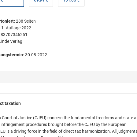
 €
69,99 €
131,00 €
toniert
:
288
Seiten
:
1. Auflage 2022
783707346251
Linde Verlag
nungstermin:
30.08.2022
ct taxation
 Court of Justice (CJEU) concern the fundamental freedoms and state ai
 of infringement procedures brought before the CJEU by the European
 is a driving force in the field of direct tax harmonization. All judgment