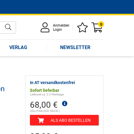
0
Anmelden
Login
VERLAG
NEWSLETTER
In AT versandkostenfrei
on
Sofort lieferbar
Lieferzeit ca. 2-3 Werktage
68,00 €
Abo-Preis (inkl. MwSt.)
ALS ABO BESTELLEN