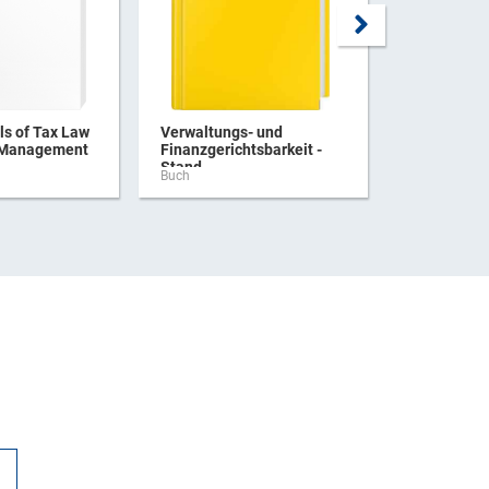
s of Tax Law
Verwaltungs- und
Praxishan
 Management
Finanzgerichtsbarkeit -
Verbrauchs
Stand ...
Buch
Buch