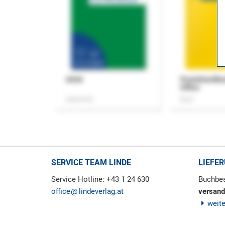
ASok
Praxishandb
Office
Zeitschrift
Buch
SERVICE TEAM LINDE
LIEFE
Service Hotline: +43 1 24 630
Buchbes
office
lindeverlag.at
versand
weit