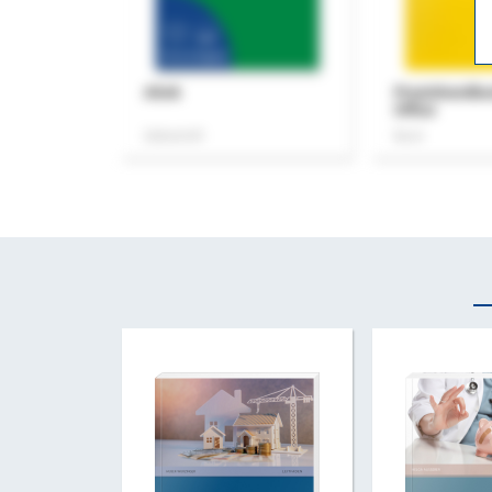
ASok
Praxishandb
Office
Zeitschrift
Buch