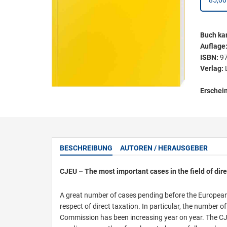
85,00
Buch kar
Auflage
ISBN:
9
Verlag:
Erschei
BESCHREIBUNG
AUTOREN / HERAUSGEBER
CJEU – The most important cases in the field of dire
A great number of cases pending before the European
respect of direct taxation. In particular, the number
Commission has been increasing year on year. The CJEU