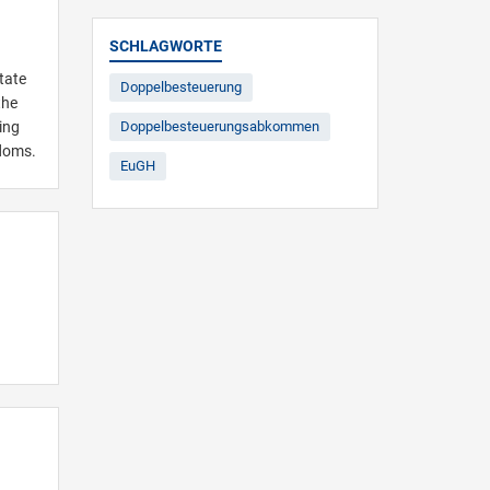
SCHLAGWORTE
tate
Doppelbesteuerung
the
ing
Doppelbesteuerungsabkommen
edoms.
EuGH