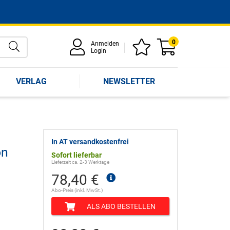
0
Anmelden
Login
VERLAG
NEWSLETTER
In AT versandkostenfrei
on
Sofort lieferbar
Lieferzeit ca. 2-3 Werktage
78,40 €
Abo-Preis (inkl. MwSt.)
ALS ABO BESTELLEN