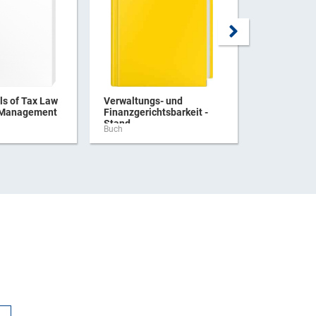
s of Tax Law
Verwaltungs- und
Praxishan
 Management
Finanzgerichtsbarkeit -
Verbrauchs
Stand ...
Buch
Buch