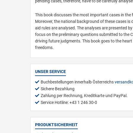
pending cases, therefore, have to be carefully analyse
This book discusses the most important cases in the f
Moreover, the national background of these cases is
aid rules are analysed. The analyses are presented b
focus on the preliminary questions submitted to the 
driving future judgments. This book goes to the heart
freedoms.
UNSER SERVICE
Buchbestellungen innerhalb Österreichs
versandko
Sichere Bezahlung
Zahlung per Rechnung, Kreditkarte und PayPal.
Service Hotline: +43 1 246 30-0
PRODUKTSICHERHEIT