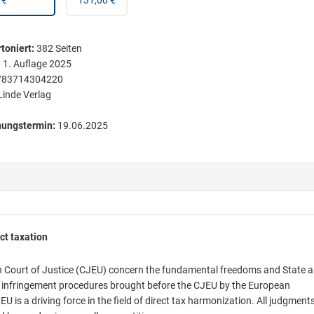
 €
131,00 €
toniert
:
382
Seiten
:
1. Auflage 2025
783714304220
Linde Verlag
nungstermin:
19.06.2025
ct taxation
 Court of Justice (CJEU) concern the fundamental freedoms and State ai
 of infringement procedures brought before the CJEU by the European
 is a driving force in the field of direct tax harmonization. All judgment