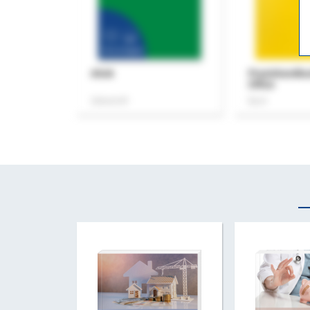
ASok
Praxishandb
Office
Zeitschrift
Buch