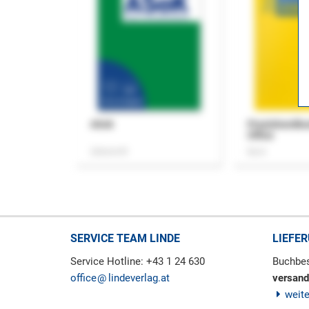
ASok
Praxishandb
Office
Zeitschrift
Buch
SERVICE TEAM LINDE
LIEFE
Service Hotline: +43 1 24 630
Buchbes
office
lindeverlag.at
versand
weit