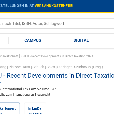
STELLUNGEN IN AT
VERSANDKOSTENFREI
CAMPUS
DIGITAL
|
ebswirtschaft
CJEU - Recent Developments in Direct Taxation 2024
Lang
|
Pistone
|
Rust
|
Schuch
|
Spies
|
Staringer
|
Szudoczky
(Hrsg.)
 - Recent Developments in Direct Taxati
4
n International Tax Law, Volume 147
reihe zum Internationalen Steuerrecht
kartoniert
In LinDa