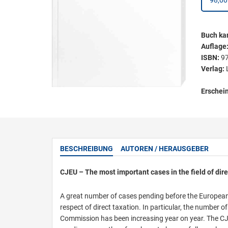
98,00
Buch kar
Auflage
ISBN:
9
Verlag:
Erschei
BESCHREIBUNG
AUTOREN / HERAUSGEBER
CJEU – The most important cases in the field of dire
A great number of cases pending before the European
respect of direct taxation. In particular, the number
Commission has been increasing year on year. The CJEU