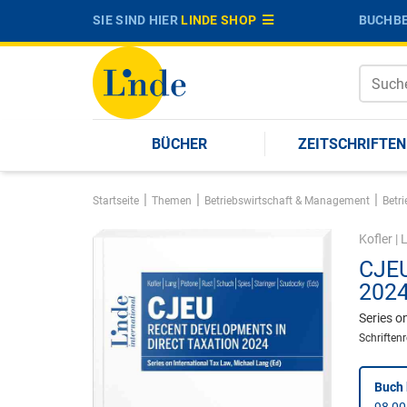
SIE SIND HIER
LINDE SHOP
BUCHBE
BÜCHER
ZEITSCHRIFTEN
|
|
|
Startseite
Themen
Betriebswirtschaft & Management
Betri
Kofler
|
CJEU
202
Series o
Schriften
Buch 