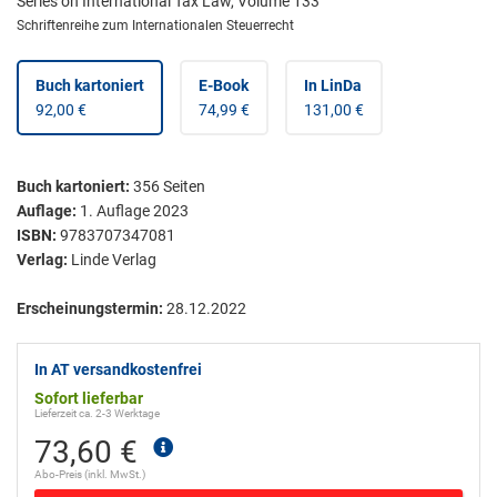
Series on International Tax Law, Volume 133
Schriftenreihe zum Internationalen Steuerrecht
Buch kartoniert
E-Book
In LinDa
92,00 €
74,99 €
131,00 €
Buch kartoniert
:
356
Seiten
Auflage:
1. Auflage 2023
ISBN:
9783707347081
Verlag:
Linde Verlag
Erscheinungstermin:
28.12.2022
In AT versandkostenfrei
Sofort lieferbar
Lieferzeit ca. 2-3 Werktage
73,60 €
Abo-Preis (inkl. MwSt.)