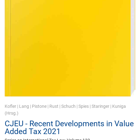
Kofler
|
Lang
|
Pistone
|
Rust
|
Schuch
|
Spies
|
Staringer
|
Kuniga
(Hrsg.)
CJEU - Recent Developments in Value
Added Tax 2021