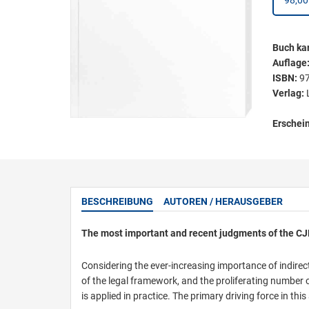
98,00
Buch kar
Auflage
ISBN:
9
Verlag:
Erschei
BESCHREIBUNG
AUTOREN / HERAUSGEBER
The most important and recent judgments of the C
Considering the ever-increasing importance of indirec
of the legal framework, and the proliferating number of
is applied in practice. The primary driving force in th