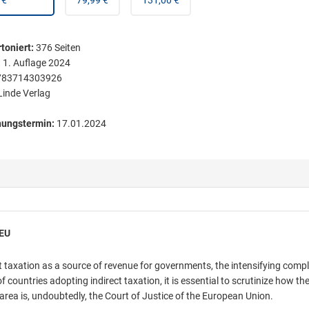
 €
79,99 €
131,00 €
toniert
:
376
Seiten
:
1. Auflage 2024
783714303926
Linde Verlag
nungstermin:
17.01.2024
JEU
t taxation as a source of revenue for governments, the intensifying compl
 countries adopting indirect taxation, it is essential to scrutinize how th
is area is, undoubtedly, the Court of Justice of the European Union.