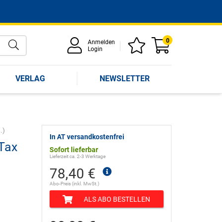
0
Anmelden
Login
VERLAG
NEWSLETTER
.)
In AT versandkostenfrei
Tax
Sofort lieferbar
Lieferzeit ca. 2-3 Werktage
78,40 €
Abo-Preis (inkl. MwSt.)
ALS ABO BESTELLEN