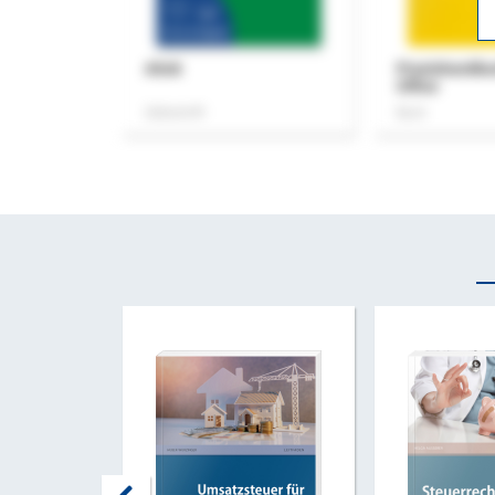
ASok
Praxishandb
Office
Zeitschrift
Buch