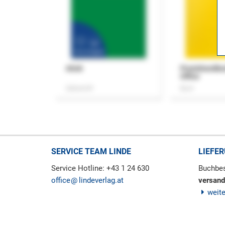
ASok
Praxishandb
Office
Zeitschrift
Buch
SERVICE TEAM LINDE
LIEFE
Service Hotline: +43 1 24 630
Buchbes
office
lindeverlag.at
versand
weit