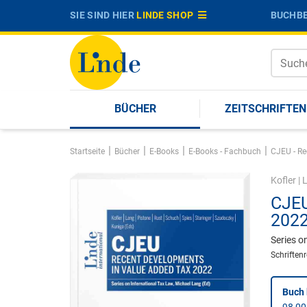
SIE SIND HIER
LINDE SHOP
BUCHBE
BÜCHER
ZEITSCHRIFTEN
|
|
|
|
Startseite
Bücher
E-Books
E-Books - Fachbuch
CJEU - Re
Kofler
|
CJEU
202
Series o
Schriften
Buch 