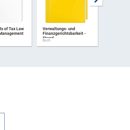
s of Tax Law
Verwaltungs- und
Praxishan
 Management
Finanzgerichtsbarkeit -
Verbrauchs
Stand ...
Buch
Buch