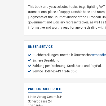
This book analyses selected topics (e.g., fighting VAT
transactions, place of supply, taxable base and rate
judgments of the Court of Justice of the European Uni
government and judiciary representatives, as well as t
informative and worthy read for anyone dealing with i
UNSER SERVICE
Buchbestellungen innerhalb Österreichs
versandko
Sichere Bezahlung
Zahlung per Rechnung, Kreditkarte und PayPal.
Service Hotline: +43 1 246 30-0
PRODUKTSICHERHEIT
Linde Verlag Ges.m.b.H.
Scheydgasse 24
1210 Wien