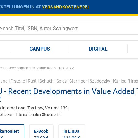
STELLUNGEN IN AT
VERSANDKOSTENFREI
CAMPUS
DIGITAL
cent Developments in Value Added Tax 2022
Lang
|
Pistone
|
Rust
|
Schuch
|
Spies
|
Staringer
|
Szudoczky
|
Kuniga
(Hrsg
 - Recent Developments in Value Added 
2
n International Tax Law, Volume 139
reihe zum Internationalen Steuerrecht
kartoniert
E-Book
In LinDa