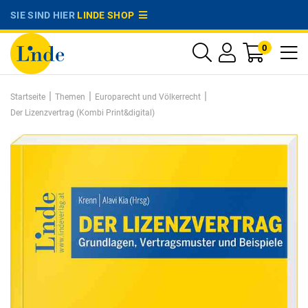
SIE SIND HIER
LINDE SHOP
0
|
|
|
Startseite
Themen
Europarecht und Völkerrecht
Der Lizenzvertrag (Kombi Print&digital)