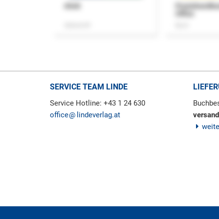
ASok
Praxishandb
Office
Zeitschrift
Buch
SERVICE TEAM LINDE
LIEFE
Service Hotline: +43 1 24 630
Buchbes
office
lindeverlag.at
versand
weit