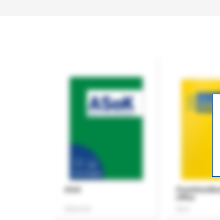
ASok
Praxishandb
Office
Zeitschrift
Buch