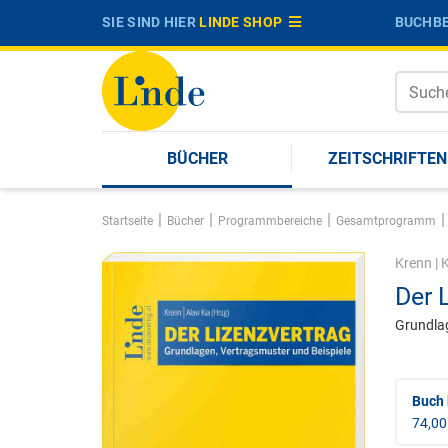
SIE SIND HIER
LINDE SHOP
BUCHBE
BÜCHER
ZEITSCHRIFTEN
|
|
|
|
Startseite
Bücher
Programmbereiche
Gesamtprogramm
Krenn
|
K
Der 
Grundlag
Buch 
74,00