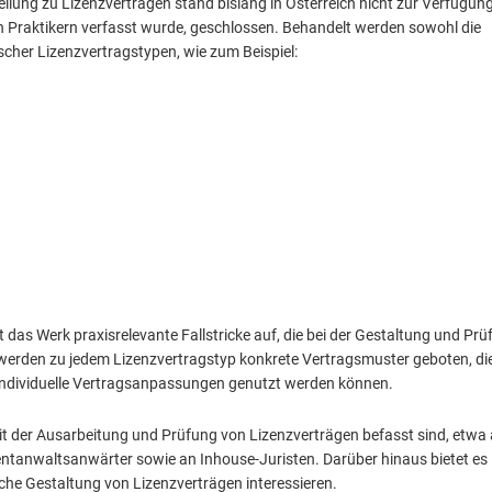
llung zu Lizenzverträgen stand bislang in Österreich nicht zur Verfügung
n Praktikern verfasst wurde, geschlossen. Behandelt werden sowohl die
scher Lizenzvertragstypen, wie zum Beispiel:
das Werk praxisrelevante Fallstricke auf, die bei der Gestaltung und Pr
werden zu jedem Lizenzvertragstyp konkrete Vertragsmuster geboten, di
ür individuelle Vertragsanpassungen genutzt werden können.
s mit der Ausarbeitung und Prüfung von Lizenzverträgen befasst sind, etwa
ntanwaltsanwärter sowie an Inhouse-Juristen. Darüber hinaus bietet es
tliche Gestaltung von Lizenzverträgen interessieren.