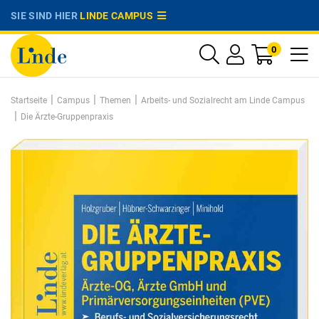
SIE SIND HIER
LINDE CAMPUS
0
|
|
|
Startseite
Campus
Themen
Arbeits- und Sozialrecht am Linde Campus
|
Die Ärzte-Gruppenpraxis