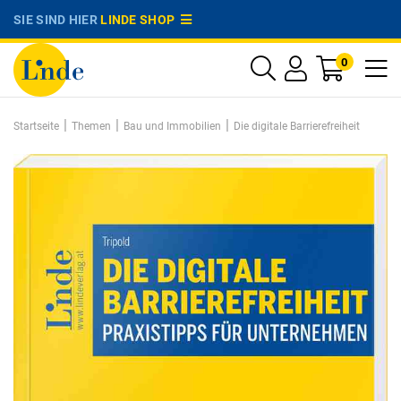
SIE SIND HIER
LINDE SHOP
0
|
|
|
Startseite
Themen
Bau und Immobilien
Die digitale Barrierefreiheit