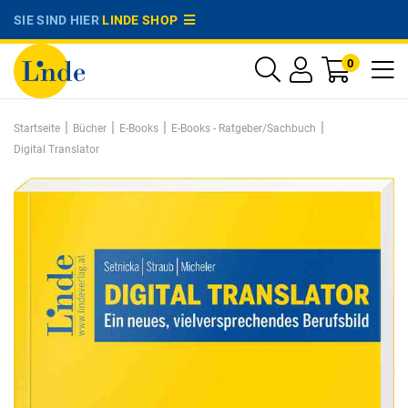
SIE SIND HIER
LINDE SHOP
0
|
|
|
|
Startseite
Bücher
E-Books
E-Books - Ratgeber/Sachbuch
Digital Translator