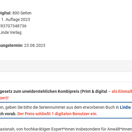
igital
:
800
Seiten
:
1. Auflage 2023
783707348736
Linde Verlag
nungstermin:
23.08.2023
esetz zum unwiderstehlichen Kombipreis (Print & digital
–
als Einmal
zer)!
fen, geben Sie bitte die Seriennummer aus dem erworbenen Buch in
LinDa
ich vorab.
Der Preis schließt 1 digitalen Benutzer ein.
xisnah, von hochkarätigen Expert*innen insbesondere für Anwält*innen