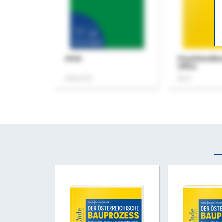
ASok
Praxishandb
Office
Zeitschrift
Buch