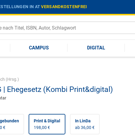
STELLUNGEN IN AT
VERSANDKOSTENFREI
CAMPUS
DIGITAL
sch
(Hrsg.)
 | Ehegesetz (Kombi Print&digital)
tar
 gebunden
Print & Digital
In LinDa
0 €
198,00 €
ab 36,00 €