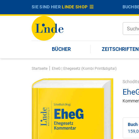
SIE SIND HIER
LINDE SHOP
BUCHBE
BÜCHER
ZEITSCHRIFTEN
|
Startseite
EheG | Ehegesetz (Kombi Print&digital)
Schodit
EheG
Kommen
Buch
159,0