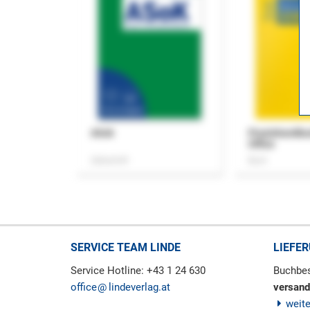
ASok
Praxishandb
Office
Zeitschrift
Buch
SERVICE TEAM LINDE
LIEFE
Service Hotline: +43 1 24 630
Buchbes
office
lindeverlag.at
versand
weit