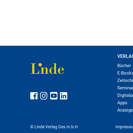
VERLA
Bücher
E-Book
Zeitschr
Semina
Digital
Apps
Anzeige
© Linde Verlag Ges.m.b.H
Impress