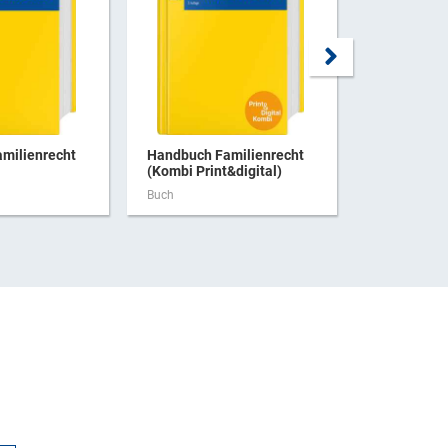
milienrecht
Handbuch Familienrecht
Mietrecht 
(Kombi Print&digital)
Buch
Buch