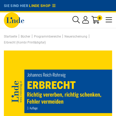
SIE SIND HIER
LINDE SHOP
0
|
|
|
|
Startseite
Bücher
Programmbereiche
Neuerscheinung
Erbrecht (Kombi Print&digital)