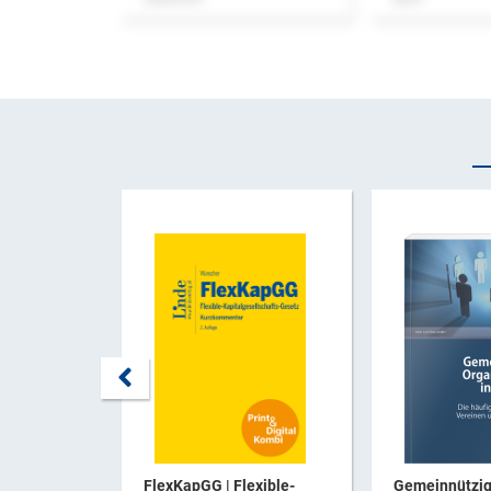
FlexKapGG | Flexible-
Gemeinnützi