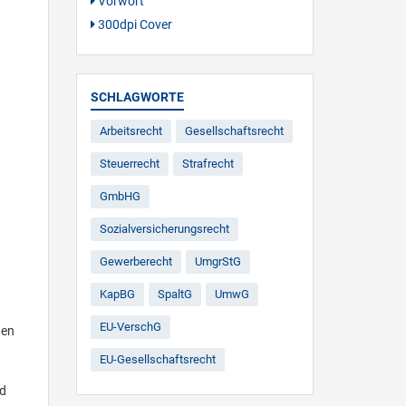
Vorwort
300dpi Cover
SCHLAGWORTE
Arbeitsrecht
Gesellschaftsrecht
Steuerrecht
Strafrecht
GmbHG
Sozialversicherungsrecht
Gewerberecht
UmgrStG
KapBG
SpaltG
UmwG
EU-VerschG
den
EU-Gesellschaftsrecht
nd