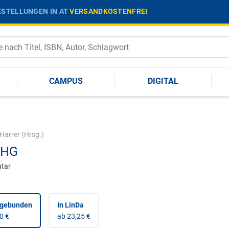
STELLUNGEN IN AT
VERSANDKOSTENFREI
CAMPUS
DIGITAL
Harrer
(Hrsg.)
HG
tar
 gebunden
In LinDa
0 €
ab 23,25 €