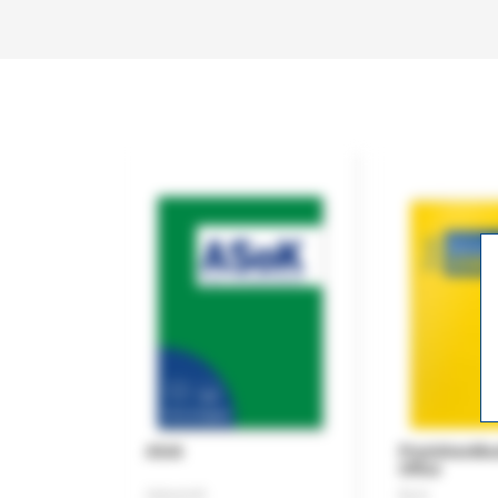
ASok
Praxishandb
Office
Zeitschrift
Buch