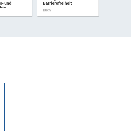
s- und
Barrierefreiheit
Barrierefrei
hts
Buch
Buch