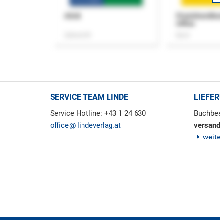
ASok
Praxishandb
Office
Zeitschrift
Buch
SERVICE TEAM LINDE
LIEFE
Service Hotline: +43 1 24 630
Buchbes
office
lindeverlag.at
versand
weit