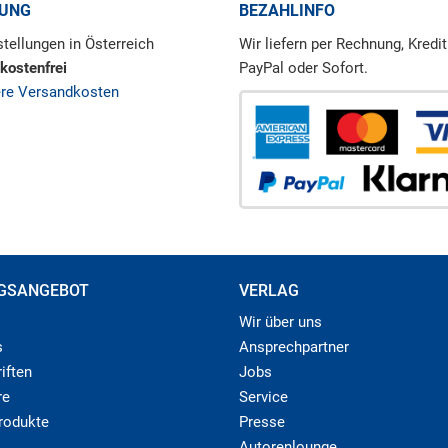
RUNG
BEZAHLINFO
tellungen in Österreich
Wir liefern per Rechnung, Kredit
kostenfrei
PayPal oder Sofort.
ere Versandkosten
GSANGEBOT
VERLAG
Wir über uns
s
Ansprechpartner
iften
Jobs
re
Service
produkte
Presse
Autorenlounge