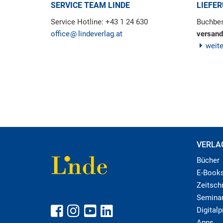
SERVICE TEAM LINDE
LIEFE
Service Hotline: +43 1 24 630
Buchbes
office
lindeverlag.at
versand
weit
VERLA
Bücher
E-Book
Zeitschr
Semina
Digital
Apps