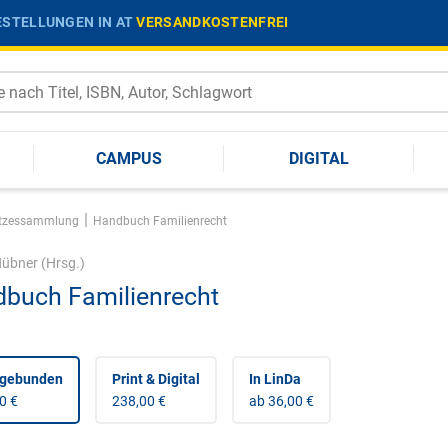
STELLUNGEN IN AT
VERSANDKOSTENFREI
CAMPUS
DIGITAL
|
tzessammlung
Handbuch Familienrecht
Hübner
(Hrsg.)
buch Familienrecht
 gebunden
Print & Digital
In LinDa
0 €
238,00 €
ab 36,00 €