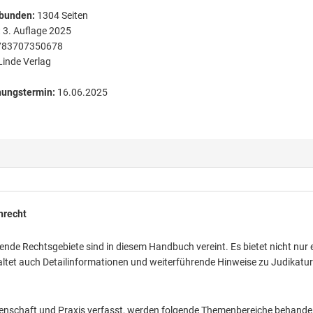
bunden
:
1304
Seiten
:
3. Auflage 2025
783707350678
Linde Verlag
nungstermin:
16.06.2025
nrecht
nde Rechtsgebiete sind in diesem Handbuch vereint. Es bietet nicht nur 
altet auch Detailinformationen und weiterführende Hinweise zu Judikatu
nschaft und Praxis verfasst, werden folgende Themenbereiche behandel