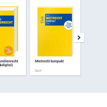
milienrecht
Mietrecht kompakt
Scheidungs
&digital)
Frauen
Buch
Buch