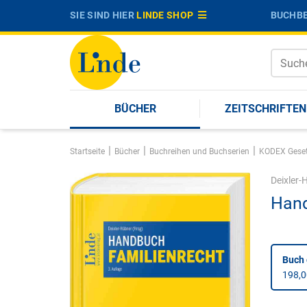
SIE SIND HIER
LINDE SHOP
BUCHBE
BÜCHER
ZEITSCHRIFTEN
|
|
|
Startseite
Bücher
Buchreihen und Buchserien
KODEX Gese
Deixler-
Hand
Buch
198,0