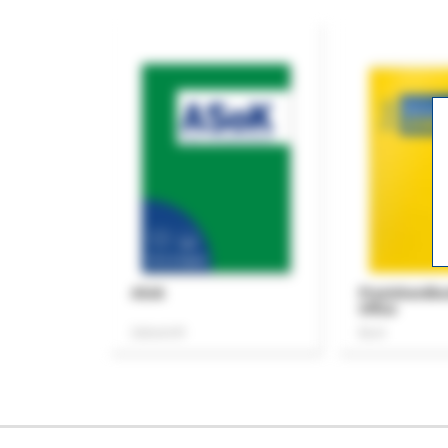
ASok
Praxishandb
Office
Zeitschrift
Buch