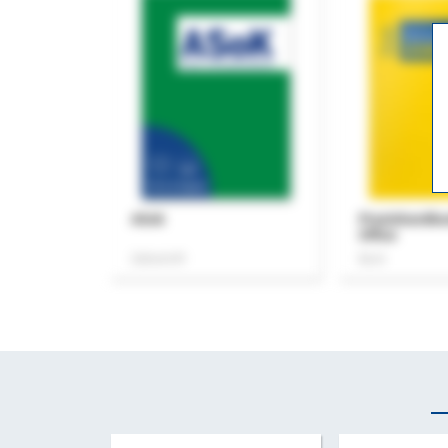
ASok
Praxishandb
Office
Zeitschrift
Buch