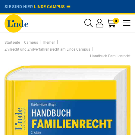
SIE SIND HIER
LINDE CAMPUS
0
|
|
|
Startseite
Campus
Themen
|
Zivilrecht und Zivilverfahrensrecht am Linde Campus
Handbuch Familienrecht