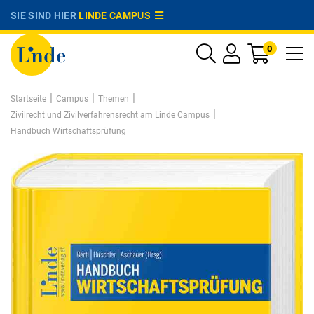
SIE SIND HIER
LINDE CAMPUS
0
|
|
|
Startseite
Campus
Themen
|
Zivilrecht und Zivilverfahrensrecht am Linde Campus
Handbuch Wirtschaftsprüfung