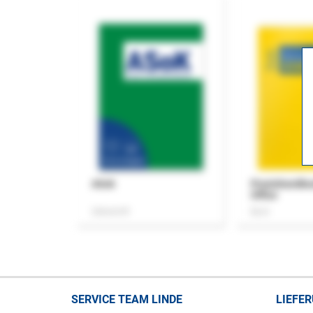
ASok
Praxishandb
Office
Zeitschrift
Buch
SERVICE TEAM LINDE
LIEFE