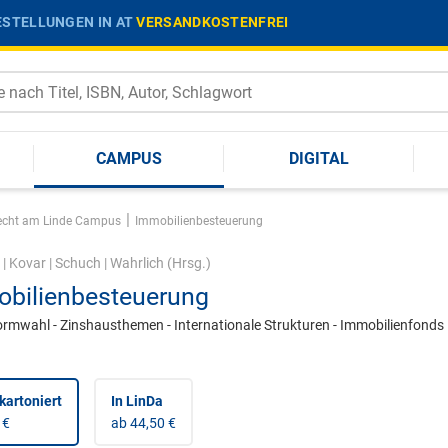
STELLUNGEN IN AT
VERSANDKOSTENFREI
CAMPUS
DIGITAL
|
srecht am Linde Campus
Immobilienbesteuerung
|
Kovar
|
Schuch
|
Wahrlich
(Hrsg.)
bilienbesteuerung
rmwahl - Zinshausthemen - Internationale Strukturen - Immobilienfonds
kartoniert
In LinDa
 €
ab 44,50 €