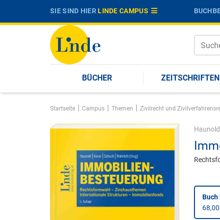
SIE SIND HIER
LINDE CAMPUS
BUCHBE
BÜCHER
ZEITSCHRIFTEN
|
|
|
Startseite
Campus
Themen
Zivilrecht und Zivilverfahren
Haunold
Immo
Rechtsfo
Buch 
68,00