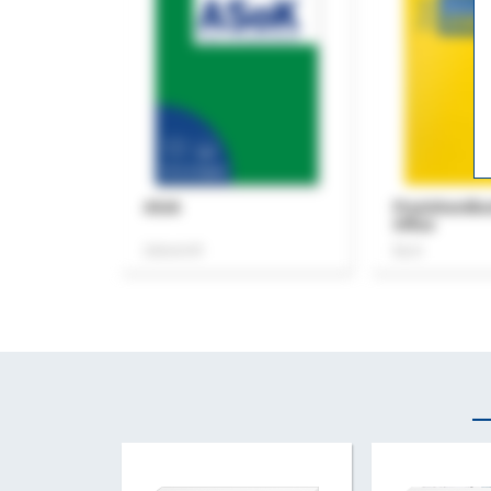
ASok
Praxishandb
Office
Zeitschrift
Buch