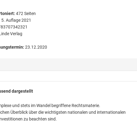
toniert
:
472
Seiten
:
5. Auflage 2021
783707342321
Linde Verlag
nungstermin:
23.12.2020
ssend dargestellt
mplexe und stets im Wandel begriffene Rechtsmaterie.
ichen Überblick über die wichtigsten nationalen und internationalen
investitionen zu beachten sind.