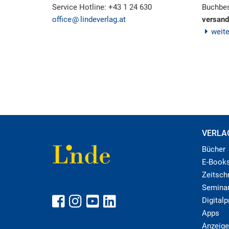
Service Hotline: +43 1 24 630
Buchbes
office
lindeverlag.at
versand
weit
VERLA
Bücher
E-Book
Zeitschr
Semina
Digital
Apps
Anzeige