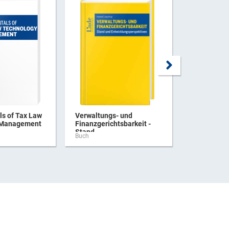
s of Tax Law
Verwaltungs- und
Praxishan
 Management
Finanzgerichtsbarkeit -
Verbrauchs
Stand ...
Buch
Buch