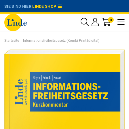
SIE SIND HIER
LINDE SHOP
0
|
Startseite
Informationsfreiheitsgesetz (Kombi Print&digital)