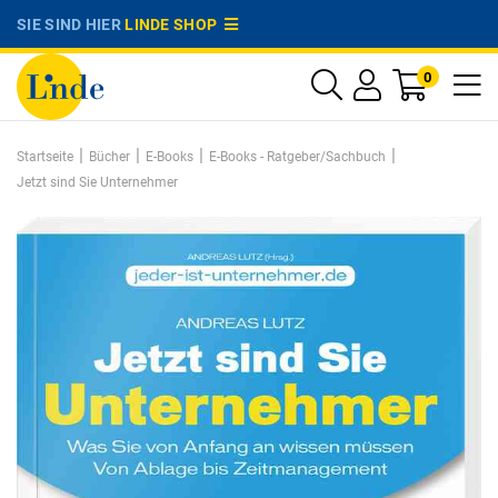
SIE SIND HIER
LINDE SHOP
0
|
|
|
|
Startseite
Bücher
E-Books
E-Books - Ratgeber/Sachbuch
Jetzt sind Sie Unternehmer