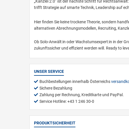
„Kanzlei 2.0“ ist der nächste Schritt für Rechtsanwält:
trifft Strategie auf smarte Technik, Leadership auf ec
Hier finden Sie keine trockene Theorie, sondern hand
alternativen Abrechnungsmodellen, Recruiting, Kanzlei
Ob Solo-Anwält:in oder Wachstumsexpert:in in der Groß
zukunftssicher und effizient werden will. Ready to lev
UNSER SERVICE
Buchbestellungen innerhalb Österreichs
versandko
Sichere Bezahlung
Zahlung per Rechnung, Kreditkarte und PayPal.
Service Hotline: +43 1 246 30-0
PRODUKTSICHERHEIT