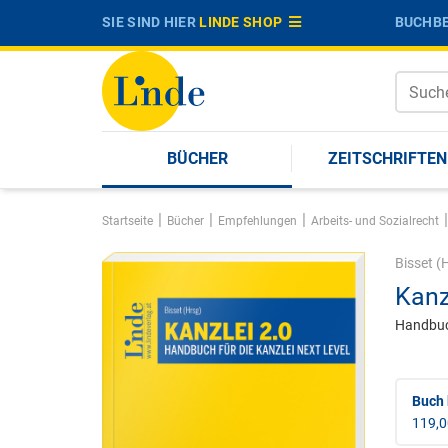
SIE SIND HIER
LINDE SHOP
BUCHBE
BÜCHER
ZEITSCHRIFTEN
|
|
|
|
Startseite
Bücher
Empfehlungen
Arbeits- und Sozialrecht
Bisset
(H
Kanz
Handbuch
Buch 
119,0