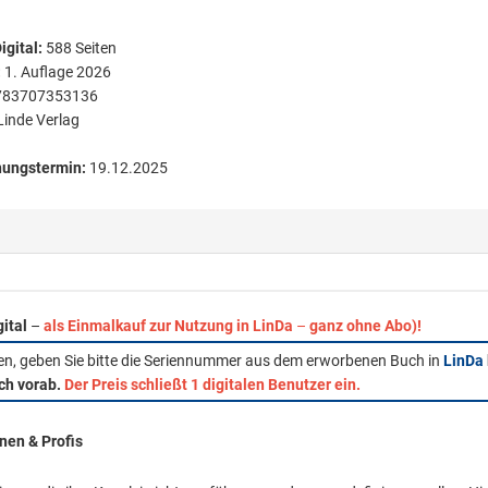
igital
:
588
Seiten
:
1. Auflage 2026
783707353136
Linde Verlag
nungstermin:
19.12.2025
gital
–
als Einmalkauf zur Nutzung in LinDa
–
ganz ohne Abo)!
fen, geben Sie bitte die Seriennummer aus dem erworbenen Buch in
LinDa
ich vorab.
Der Preis schließt 1 digitalen Benutzer ein.
nen & Profis