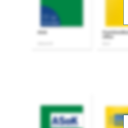
ASok
Praxishandb
Office
Zeitschrift
Buch