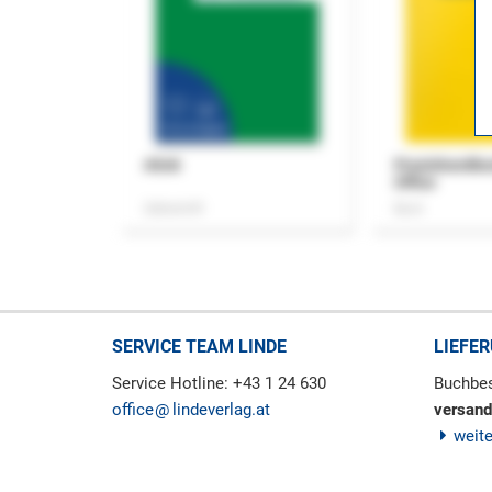
ASok
Praxishandb
Office
Zeitschrift
Buch
SERVICE TEAM LINDE
LIEFE
Service Hotline: +43 1 24 630
Buchbes
office
lindeverlag.at
versand
weit