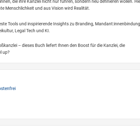
innen, die ihre Kanzlei nicht nur führen, sondern neu definieren wollen. Hi
hte Menschlichkeit und aus Vision wird Realität.
feste Tools und inspirierende Insights zu Branding, Mandant:innenbindung
kultur, Legal Tech und KI.
kanzlei – dieses Buch liefert Ihnen den Boost für die Kanzlei, die
el up?
stenfrei