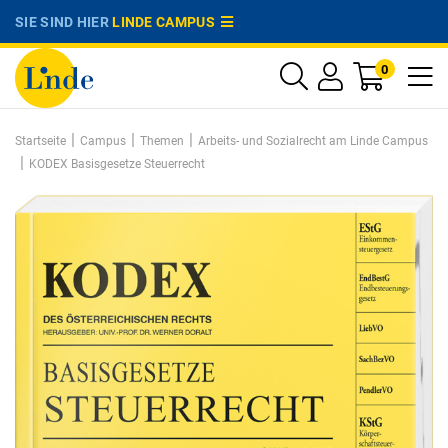
SIE SIND HIER
LINDE CAMPUS
0
|
|
|
Startseite
Campus
Themen
Arbeits- und Sozialrecht am Linde Campus
|
KODEX Basisgesetze Steuerrecht