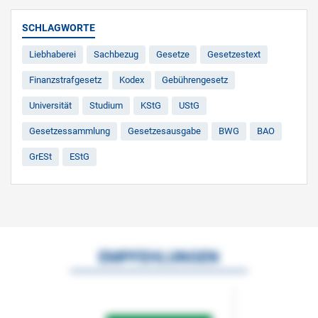
SCHLAGWORTE
Liebhaberei
Sachbezug
Gesetze
Gesetzestext
Finanzstrafgesetz
Kodex
Gebührengesetz
Universität
Studium
KStG
UStG
Gesetzessammlung
Gesetzesausgabe
BWG
BAO
GrESt
EStG
EMPFEHLUNGEN