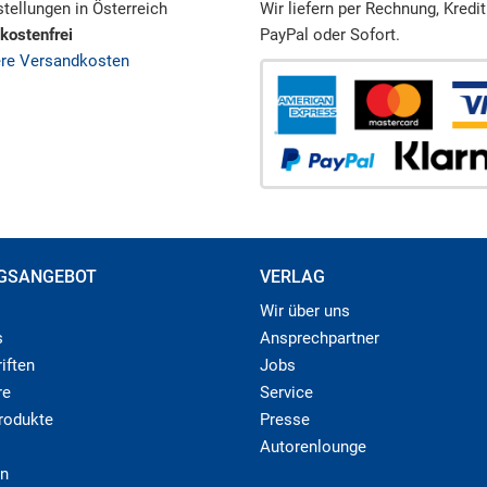
tellungen in Österreich
Wir liefern per Rechnung, Kredit
kostenfrei
PayPal oder Sofort.
ere Versandkosten
GSANGEBOT
VERLAG
Wir über uns
s
Ansprechpartner
iften
Jobs
re
Service
produkte
Presse
Autorenlounge
n