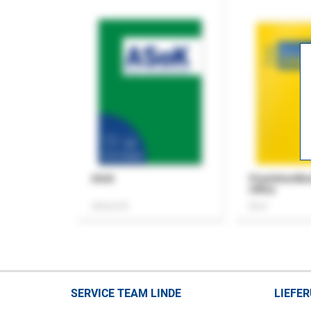
ASok
Praxishandb
Office
Zeitschrift
Buch
SERVICE TEAM LINDE
LIEFE