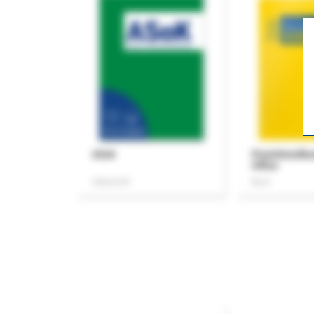
ASok
Praxishandb
Office
Zeitschrift
Buch