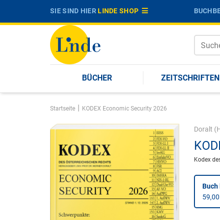
SIE SIND HIER
LINDE SHOP
BUCHBE
BÜCHER
ZEITSCHRIFTEN
|
Startseite
KODEX Economic Security 2026
Doralt
(H
KODE
Kodex des
Buch 
59,00