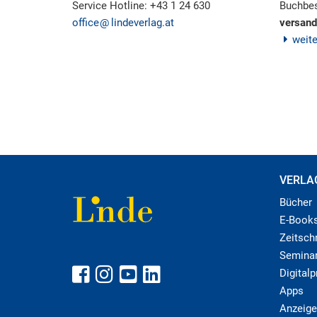
Service Hotline: +43 1 24 630
Buchbes
office
lindeverlag.at
versand
weit
VERLA
Bücher
E-Book
Zeitschr
Semina
Digital
Apps
Anzeige