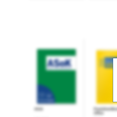
ASok
Praxishandb
Office