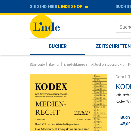
SIE SIND HIER
LINDE SHOP
BUCHBE
BÜCHER
ZEITSCHRIFTEN
|
|
|
|
Startseite
Bücher
Empfehlungen
Aktuelle Steuerpraxis
K
Doralt
(H
KODE
Wirtscha
Kodex Wir
Buch 
45,00