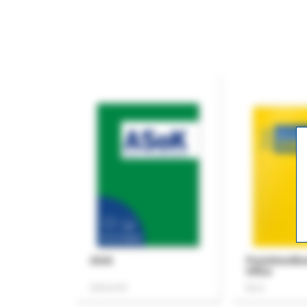
ASok
Praxishandb
Office
Zeitschrift
Buch