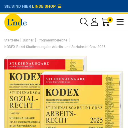
SIE SIND HIER
LINDE SHOP
0
|
|
|
Startseite
Bücher
Programmbereiche
KODEX-Paket Studienausgabe Arbeits- und Sozialrecht Graz 2025