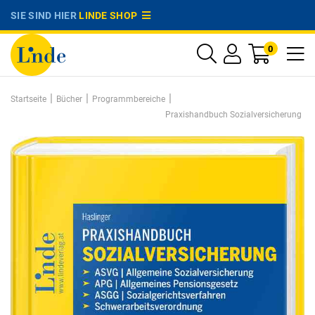
SIE SIND HIER
LINDE SHOP
0
|
|
|
Startseite
Bücher
Programmbereiche
Praxishandbuch Sozialversicherung