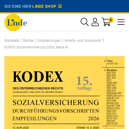
SIE SIND HIER
LINDE SHOP
0
|
|
|
|
Startseite
Bücher
Empfehlungen
Arbeits- und Sozialrecht
KODEX Sozialversicherung 2026, Band III