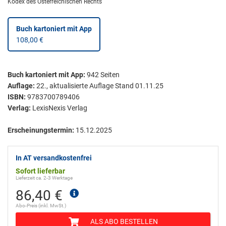
Kodex des Österreichischen Rechts
Buch kartoniert
mit App
108,00 €
Buch kartoniert
mit App:
942
Seiten
Auflage:
22., aktualisierte Auflage Stand 01.11.25
ISBN:
9783700789406
Verlag:
LexisNexis Verlag
Erscheinungstermin:
15.12.2025
In AT versandkostenfrei
Sofort lieferbar
Lieferzeit ca. 2-3 Werktage
86,40 €
Abo-Preis (inkl. MwSt.)
ALS ABO BESTELLEN