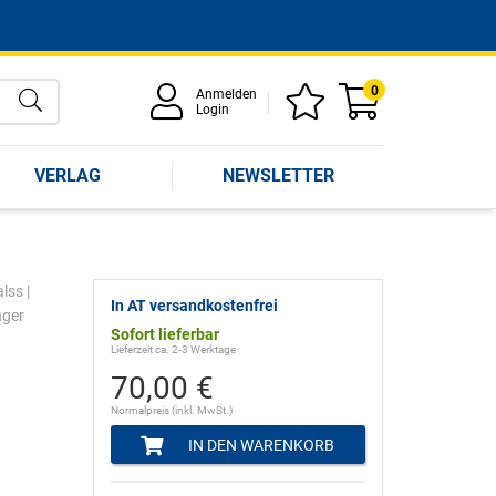
0
Anmelden
Login
VERLAG
NEWSLETTER
alss
|
In AT versandkostenfrei
nger
Sofort lieferbar
Lieferzeit ca. 2-3 Werktage
70,00 €
Normalpreis (inkl. MwSt.)
IN DEN WARENKORB