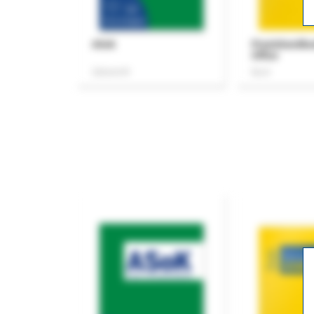
ASok
Praxishandb
Office
Zeitschrift
Buch