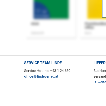
ASok
Praxishandb
Office
Zeitschrift
Buch
SERVICE TEAM LINDE
LIEFE
Service Hotline: +43 1 24 630
Buchbes
office
lindeverlag.at
versand
weit