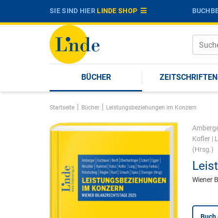
SIE SIND HIER
LINDE SHOP
BUCHBE
BÜCHER
ZEITSCHRIFTEN
|
|
Startseite
Bücher
Leistungsbeziehungen im Konzern
Amberge
Kofler
|
(Hrsg.)
Leis
Wiener B
Buch