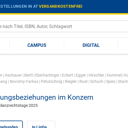
STELLUNGEN IN AT
VERSANDKOSTENFREI
CAMPUS
DIGITAL
r
|
Aschauer
|
Bertl
|
Eberhartinger
|
Eckert
|
Egger
|
Hirschler
|
Hummel
|
K
Lang
|
Novotny-Farkas
|
Petutschnig
|
Riegler
|
Rust
|
Schuch
|
Spies
|
Stari
tungsbeziehungen im Konzern
ilanzrechtstage 2025
 gebunden
In LinDa