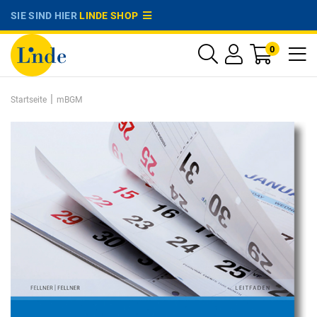
SIE SIND HIER
LINDE SHOP
0
|
Startseite
mBGM