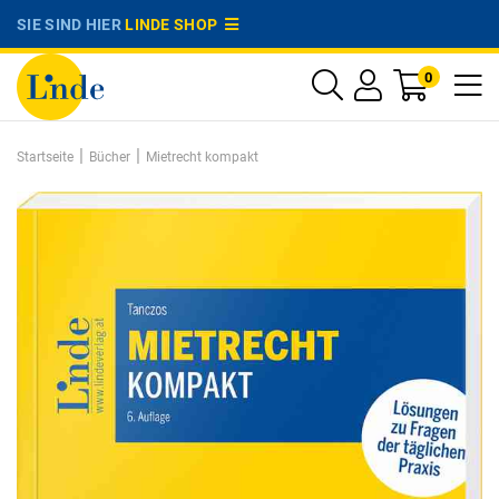
SIE SIND HIER
LINDE SHOP
0
|
|
Startseite
Bücher
Mietrecht kompakt