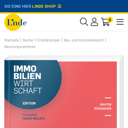
SIE SIND HIER
LINDE SHOP
0
|
|
|
|
Startseite
Bücher
Empfehlungen
Bau- und Immobilienrecht
Räumungsverfahren