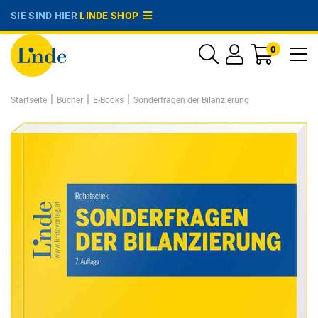
SIE SIND HIER
LINDE SHOP
0
|
|
|
Startseite
Bücher
E-Books
Sonderfragen der Bilanzierung