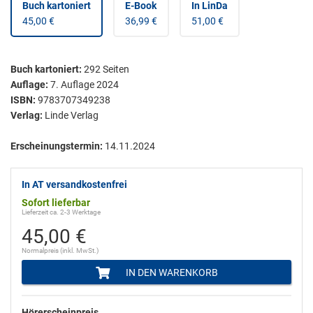
Buch kartoniert
E-Book
In LinDa
45,00 €
36,99 €
51,00 €
Buch kartoniert
:
292
Seiten
Auflage:
7. Auflage 2024
ISBN:
9783707349238
Verlag:
Linde Verlag
Erscheinungstermin:
14.11.2024
In AT versandkostenfrei
Sofort lieferbar
Lieferzeit ca. 2-3 Werktage
45,00 €
Normalpreis (inkl. MwSt.)
IN DEN WARENKORB
Hörerscheinpreis