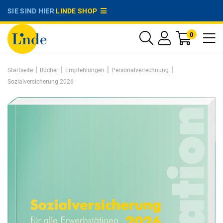
SIE SIND HIER
LINDE SHOP
0
|
|
|
|
Startseite
Bücher
Empfehlungen
Personalverrechnung
Sozialversicherung 2026