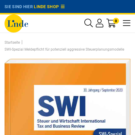
SIE SIND HIER
LINDE SHOP
0
|
Startseite
SWI-Spezial Meldepflicht für potenziell aggressive Steuerplanungsmodelle