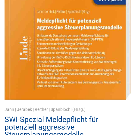
Jann
|
Jerabek
|
Reither
|
Spanblöchl
(Hrsg.)
SWI-Spezial Meldepflicht für
potenziell aggressive
Steuerplanungsmodelle