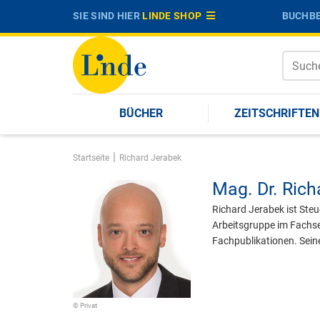
SIE SIND HIER
LINDE SHOP
BUCHBE
BÜCHER
ZEITSCHRIFTEN
|
Startseite
Richard Jerabek
Mag. Dr.
Rich
Richard Jerabek ist Steu
Arbeitsgruppe im Fachse
Fachpublikationen. Sein
© Privat