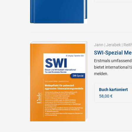
Jann
|
Jerabek
|
Reit
SWI-Spezial Mel
Erstmals umfassend 
bietet international
melden.
Buch kartoniert
58,00 €