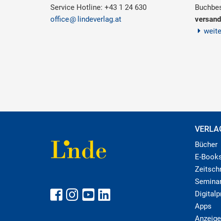
Service Hotline: +43 1 24 630
Buchbes
office
lindeverlag.at
versand
weit
VERLA
Bücher
E-Book
Zeitschr
Semina
Digital
Apps
Anzeige