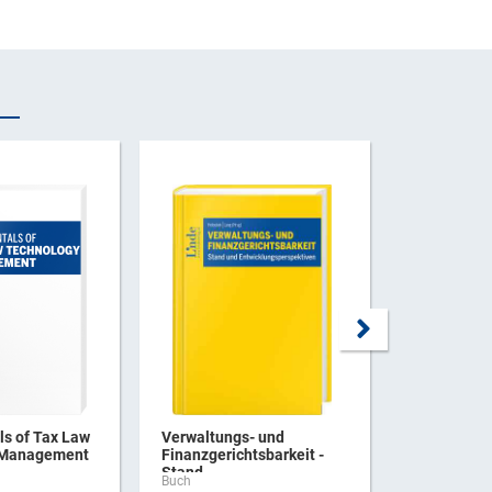
s of Tax Law
Verwaltungs- und
Praxishan
 Management
Finanzgerichtsbarkeit -
Verbrauchs
Stand ...
Buch
Buch