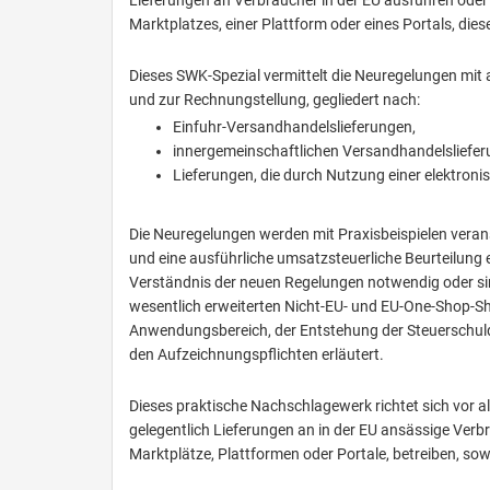
Lieferungen an Verbraucher in der EU ausführen oder d
Marktplatzes, einer Plattform oder eines Portals, die
Dieses SWK-Spezial vermittelt die Neuregelungen mit
und zur Rechnungstellung, gegliedert nach:
Einfuhr-Versandhandelslieferungen,
innergemeinschaftlichen Versandhandelsliefe
Lieferungen, die durch Nutzung einer elektroni
Die Neuregelungen werden mit Praxisbeispielen verans
und eine ausführliche umsatzsteuerliche Beurteilung 
Verständnis der neuen Regelungen notwendig oder si
wesentlich erweiterten Nicht-EU- und EU-One-Shop-S
Anwendungsbereich, der Entstehung der Steuerschuld
den Aufzeichnungspflichten erläutert.
Dieses praktische Nachschlagewerk richtet sich vor
gelegentlich Lieferungen an in der EU ansässige Verb
Marktplätze, Plattformen oder Portale, betreiben, sow