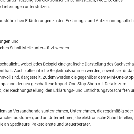
ie unter Nutzung von elektronischen Schnittstellen, wie z. B. eines
se Lieferungen unterstützen.
 ausführlichen Erläuterungen zu den Erklärungs- und Aufzeichnungspflich
rungen und
schen Schnittstelle unterstützt werden
chaulicht, wobei jedes Beispiel eine grafische Darstellung des Sachverha
enthält. Auch zollrechtliche Begleitmaßnahmen werden, soweit sie für da
nnvoll sind, dargestellt. Zudem werden die gegenüber dem Mini-One-Sto
hops und der neu geschaffene Import-One-Stop-Shop mit Details zum
, der Rechnungstellung, den Erklärungs- und Entrichtungsvorschriften 
 allem an Versandhandelsunternehmen, Unternehmen, die regelmäßig oder
raucher ausführen, und an Unternehmen, die elektronische Schnittstellen,
ie an Spediteure, Paketdienste und Steuerberater.