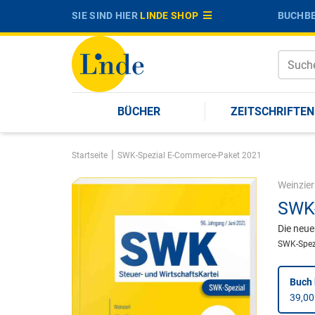
SIE SIND HIER
LINDE SHOP
BUCHBE
BÜCHER
ZEITSCHRIFTEN
|
Startseite
SWK-Spezial E-Commerce-Paket 2021
Weinzier
SWK-
Die neue
SWK-Spez
Buch 
39,00