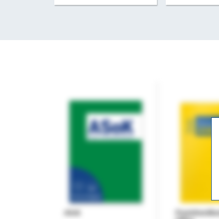
ASok
Praxishandb