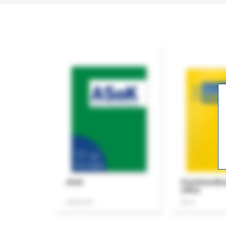
ASok
Praxishandb
Office
Zeitschrift
Buch