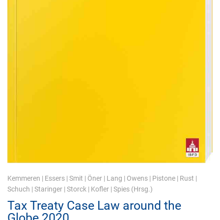
Kemmeren
|
Essers
|
Smit
|
Öner
|
Lang
|
Owens
|
Pistone
|
Rust
|
Schuch
|
Staringer
|
Storck
|
Kofler
|
Spies
(Hrsg.)
Tax Treaty Case Law around the
Globe 2020