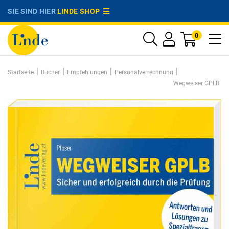
SIE SIND HIER
LINDE SHOP
0
|
|
|
|
Startseite
Bücher
Empfehlungen
Personalverrechnung
Wegweiser GPLB