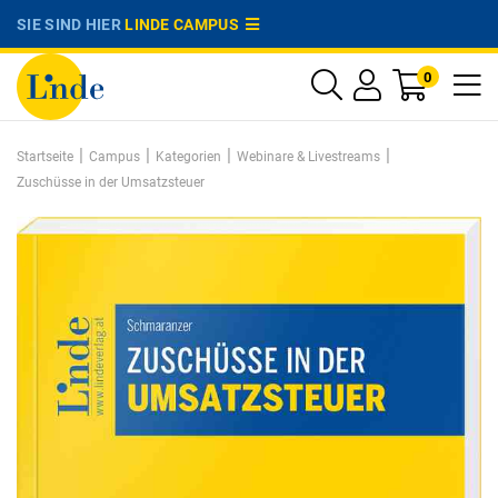
SIE SIND HIER
LINDE CAMPUS
0
|
|
|
|
Startseite
Campus
Kategorien
Webinare & Livestreams
Zuschüsse in der Umsatzsteuer