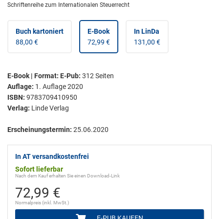
Schriftenreihe zum Internationalen Steuerrecht
Buch kartoniert
E-Book
In LinDa
88,00 €
72,99 €
131,00 €
E-Book | Format: E-Pub
:
312
Seiten
Auflage:
1. Auflage 2020
ISBN:
9783709410950
Verlag:
Linde Verlag
Erscheinungstermin:
25.06.2020
In AT versandkostenfrei
Sofort lieferbar
Nach dem Kauf erhalten Sie einen Download-Link
72,99 €
Normalpreis (inkl. MwSt.)
E-PUB KAUFEN