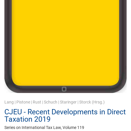
Lang
|
Pistone
|
Rust
|
Schuch
|
Staringer
|
Storck
(Hrsg.)
CJEU - Recent Developments in Direct
Taxation 2019
Series on International Tax Law, Volume 119