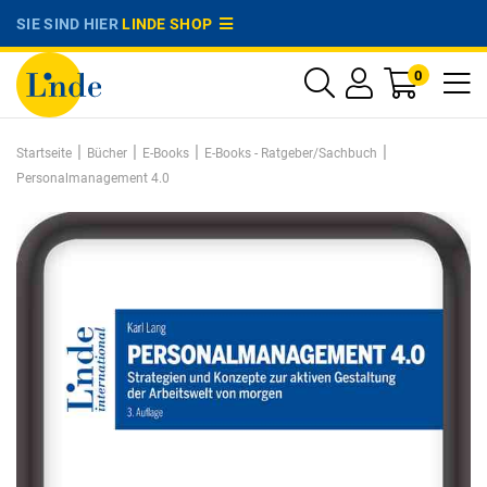
SIE SIND HIER
LINDE SHOP
0
|
|
|
|
Startseite
Bücher
E-Books
E-Books - Ratgeber/Sachbuch
Personalmanagement 4.0