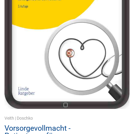
Veith
|
Doschko
Vorsorgevollmacht -