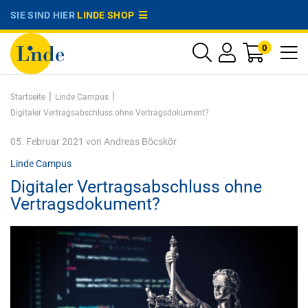
SIE SIND HIER
LINDE SHOP
0
|
|
Startseite
Linde Campus
Digitaler Vertragsabschluss ohne Vertragsdokument?
05. Februar 2021
von
Andreas Böcskör
Linde Campus
Digitaler Vertragsabschluss ohne
Vertragsdokument?