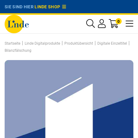
SIE SIND HIER
LINDE SHOP
0
|
|
|
|
Startseite
Linde Digitalprodukte
Produktübersicht
Digitale Einzeltitel
Bilanzfälschung