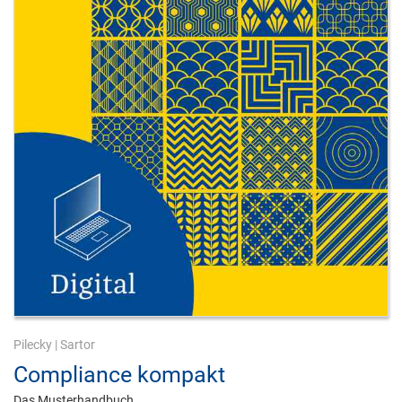
Pilecky
|
Sartor
Compliance kompakt
Das Musterhandbuch