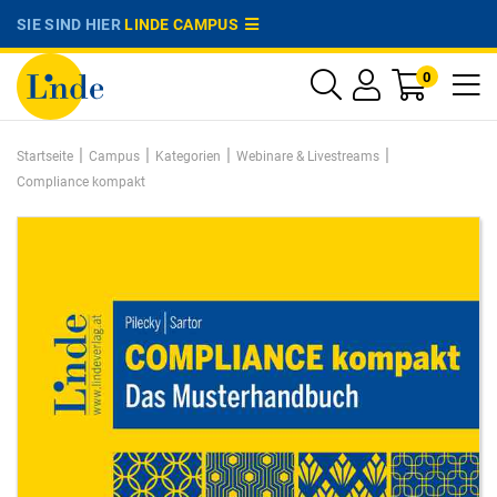
SIE SIND HIER
LINDE CAMPUS
0
|
|
|
|
Startseite
Campus
Kategorien
Webinare & Livestreams
Compliance kompakt